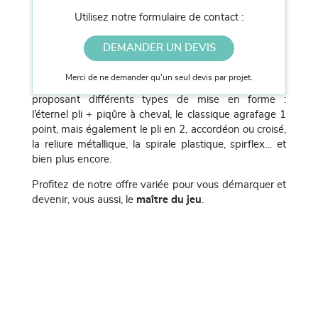
associées.
Utilisez notre formulaire de contact :
Là-encore, nous avons fait le choix d’une politique
écoresponsable en privilégiant l’utilisation de papier et
DEMANDER UN DEVIS
d’encres écologiques.
Merci de ne demander qu'un seul devis par projet.
Nous nous adaptons à vos besoins en vous
proposant différents types de mise en forme :
l’éternel pli + piqûre à cheval, le classique agrafage 1
point, mais également le pli en 2, accordéon ou croisé,
la reliure métallique, la spirale plastique, spirflex… et
bien plus encore.
Profitez de notre offre variée pour vous démarquer et
devenir, vous aussi, le
maître du jeu
.